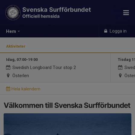
Svenska Surfförbundet
Officiell hemsida
Logga in
Hem
Aktiviteter
Idag, 07:00-19:00
Tisdag 1
Swedish Longboard Tour stop 2
Swedi
Österlen
Öster
Hela kalendern
Välkommen till Svenska Surfförbundet